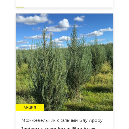
АКЦИЯ
Можжевельник скальный Блу Арроу
Juniperus scopulorum Blue Arrow