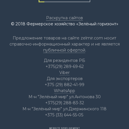
Раскрутка сайтов
© 2018 Фермерское хозяйство «Зелёный горизонт»
Предложение товаров на сайте zelmir.com носит
справочно-информационный характер и не является
публичной офертой
.
Для резидентов РБ
+375(29) 289-69-62
Viber
НОВИНКА
Для экспортеров
+375 (29) 882-41-99
Сосна горная Пикобелло
WhatsApp
Pinus mugo Picobello
М-н "Зелёный мир" ул.Антонова 30
+375(29) 288-83-32
М-н "Зелёный мир" ул.Дзержинского 118
+375 (33) 644-55-05
1
2
3
4
5
WEBSITE DEVELOPMENT