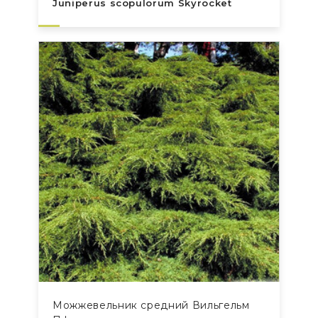
Juniperus scopulorum Skyrocket
Можжевельник средний Вильгельм