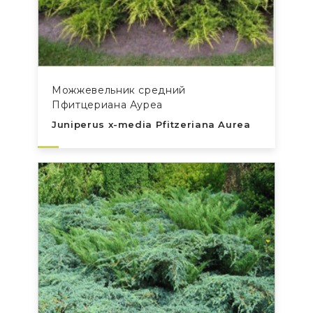
Можжевельник средний
Пфитцериана Ауреа
Juniperus x-media Pfitzeriana Aurea