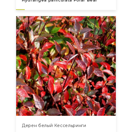
Hydrangea paniculata Polar Bear
Дерен белый Кессельринги