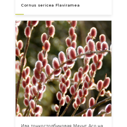
Cornus sericea Flaviramea
Ива тонкостолбиковая Маунт Асо на