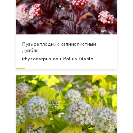
Пузыреплодник калинолистный
Дьябло
Physocarpus opulifolius Diablo