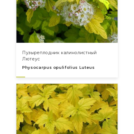
Пузыреплодник калинолистный
Лютеус
Physocarpus opulifolius Luteus