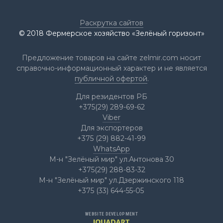
Раскрутка сайтов
© 2018 Фермерское хозяйство «Зелёный горизонт»
Предложение товаров на сайте zelmir.com носит
справочно-информационный характер и не является
публичной офертой
.
Для резидентов РБ
+375(29) 289-69-62
Viber
Для экспортеров
Форзиция промежуточная
+375 (29) 882-41-99
Голдзаубер
WhatsApp
Forsythia intermedia Goldzauber
М-н "Зелёный мир" ул.Антонова 30
+375(29) 288-83-32
М-н "Зелёный мир" ул.Дзержинского 118
+375 (33) 644-55-05
1
2
WEBSITE DEVELOPMENT